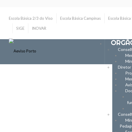
Escola Básica 2/3 do Viso
Escola Básica Campinas
Escola Básica
SIGE
INOVAR
ORGÃ
Consel
Mem
Min
Diretor
Pro
Mem
Avi
Do
fu
Consel
Min
Pedag
Sec