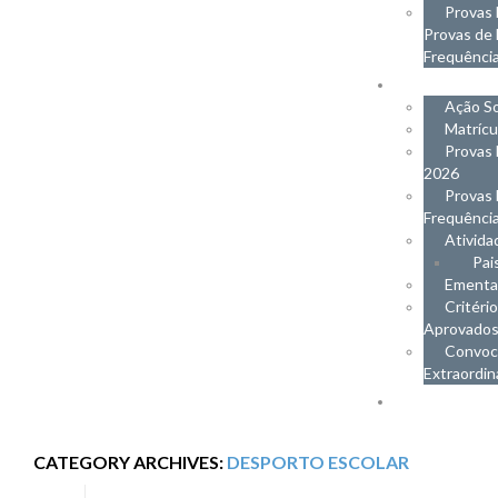
Provas 
Provas de 
Frequênci
ENC. E
Ação So
Matríc
Provas 
2026
Provas 
Frequênci
Ativida
Pai
Ementa
Critéri
Aprovados
Convoc
Extraordi
INOVA
CATEGORY ARCHIVES:
DESPORTO ESCOLAR