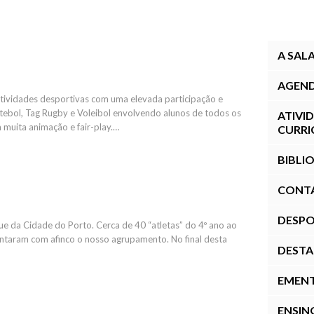
A SAL
AGEN
atividades desportivas com uma elevada participação e
ebol, Tag Rugby e Voleibol envolvendo alunos de todos os
ATIVI
muita animação e fair-play.…
CURRI
BIBLI
CONT
DESPO
que da Cidade do Porto. Cerca de 40 “atletas” do 4º ano ao
esentaram com afinco o nosso agrupamento. No final desta
DEST
EMEN
ENSIN