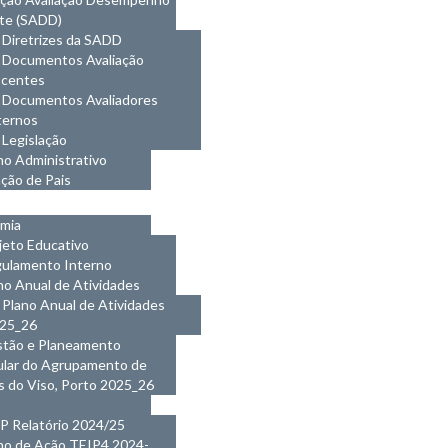
te (SADD)
Diretrizes da SADD
Documentos Avaliação
centes
Documentos Avaliadores
ternos
Legislação
o Administrativo
ção de Pais
MENTOS
mia
jeto Educativo
ulamento Interno
no Anual de Atividades
Plano Anual de Atividades
25_26
tão e Planeamento
ular do Agrupamento de
s do Viso, Porto 2025_26
P Relatório 2024/25
no de Ação TEIP4 2024-