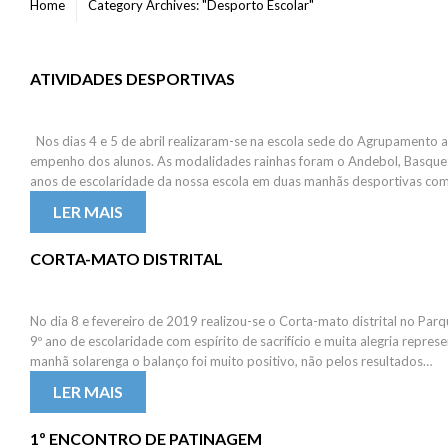
Home
Category Archives: "Desporto Escolar"
ATIVIDADES DESPORTIVAS
Nos dias 4 e 5 de abril realizaram-se na escola sede do Agrupamento 
empenho dos alunos. As modalidades rainhas foram o Andebol, Basquet
anos de escolaridade da nossa escola em duas manhãs desportivas com 
LER MAIS
CORTA-MATO DISTRITAL
No dia 8 e fevereiro de 2019 realizou-se o Corta-mato distrital no Par
9º ano de escolaridade com espírito de sacrifício e muita alegria repr
manhã solarenga o balanço foi muito positivo, não pelos resultados…
LER MAIS
1º ENCONTRO DE PATINAGEM