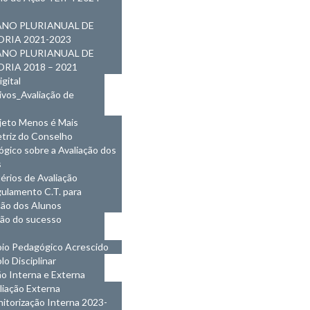
ANO PLURIANUAL DE
RIA 2021-2023
ANO PLURIANUAL DE
RIA 2018 – 2021
gital
vos_Avaliação de
jeto Menos é Mais
etriz do Conselho
gico sobre a Avaliação dos
s
térios de Avaliação
ulamento C.T. para
ção dos Alunos
ão do sucesso
io Pedagógico Acrescido
lo Disciplinar
ão Interna e Externa
liação Externa
itorização Interna 2023-