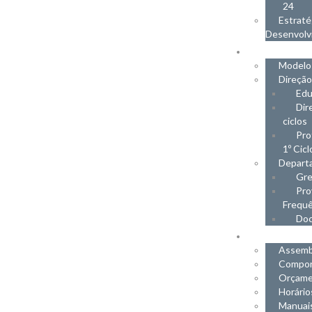
24
Estraté
Desenvolv
PROF
Modelo
Direçã
Edu
Dir
ciclos
Pro
1º Cicl
Depart
Gre
Pro
Frequê
Do
ALUN
Assemb
Compor
Orçamen
Horário
Manuais