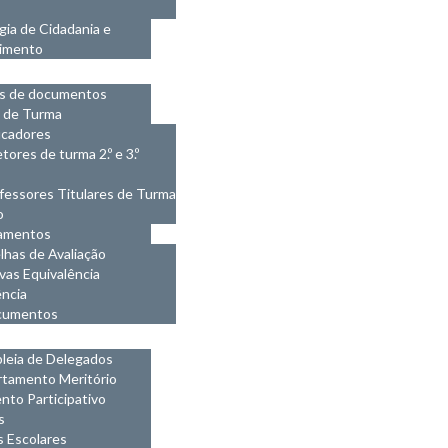
gia de Cidadania e
imento
ESSORES
s de documentos
o de Turma
cadores
etores de turma 2.º e 3.º
fessores Titulares de Turma
o
amentos
lhas de Avaliação
vas Equivalência
ncia
cumentos
OS
leia de Delegados
tamento Meritório
to Participativo
s
 Escolares