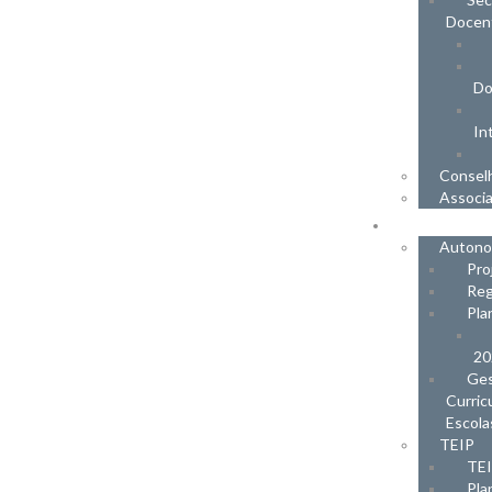
Docen
Do
In
Conselh
Associa
DOCU
Autono
Pro
Reg
Pla
20
Ges
Curric
Escola
TEIP
TEI
Pla