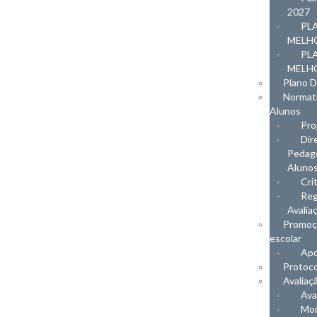
2027
PL
MELHO
PL
MELHO
Plano Di
Normati
Alunos
Pro
Dir
Pedagó
Aluno
Cri
Reg
Avalia
Promoç
escolar
Apo
Protoco
Avaliaç
Ava
Mon