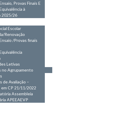
Ensaio, Provas Finais E
Equivalência à
a 2025/26
D.
cial Escolar
ula/Renovação
Ensaio /Provas finais
Equivalência
a
des Letivas
s no Agrupamento
s
os de Avaliação –
 em CP 21/11/2022
atória Assembleia
nária APEEAEVP
R