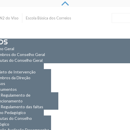
 N2 do Viso
Escola Básica dos Correios
OS
ho Geral
bros do Conselho Geral
utas do Conselho Geral
jeto de Intervenção
bros da Direção
sos
cumentos
Regulamento de
ncionamento
Regulamento das faltas
ho Pedagógico
utas do Conselho
ógico
ção Avaliação Desempenho